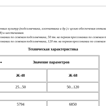
чных культур (подсолнечника, хлопчатника и др.) с целью обеспечения опти
8) и шестичанная.
овании по семенам подсолнечника, 50 тн. на первом прессовании по семенам п
овании по семенам подсолнечника, 120 тн. на первом прессовании по семенам 
Техническая характеристика
Значение параметров
Ж-48
Ж-68
25...50
50...120
5794
6850