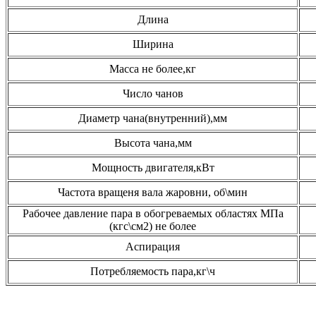
Длина
Ширина
Масса не более,кг
Число чанов
Диаметр чана(внутренний),мм
Высота чана,мм
Мощность двигателя,кВт
Частота вращеня вала жаровни, об\мин
Рабочее давление пара в обогреваемых областях МПа
(кгс\см2) не более
Аспирация
Потребляемость пара,кг\ч