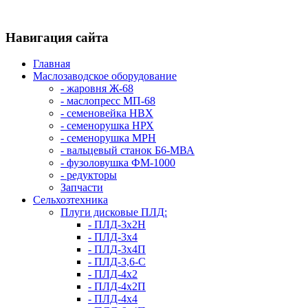
Навигация сайта
Главная
Маслозаводское оборудование
- жаровня Ж-68
- маслопресс МП-68
- семеновейка НВХ
- семенорушка НРХ
- семенорушка МРН
- вальцевый станок Б6-МВА
- фузоловушка ФМ-1000
- редукторы
Запчасти
Сельхозтехника
Плуги дисковые ПЛД:
- ПЛД-3х2H
- ПЛД-3х4
- ПЛД-3х4П
- ПЛД-3,6-С
- ПЛД-4х2
- ПЛД-4х2П
- ПЛД-4х4