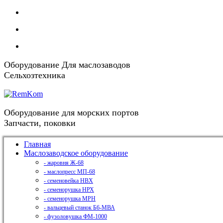
Оборудование Для маслозаводов
Сельхозтехника
Оборудование для морских портов
Запчасти, поковки
Главная
Маслозаводское оборудование
- жаровня Ж-68
- маслопресс МП-68
- семеновейка НВХ
- семенорушка НРХ
- семенорушка МРН
- вальцевый станок Б6-МВА
- фузоловушка ФМ-1000