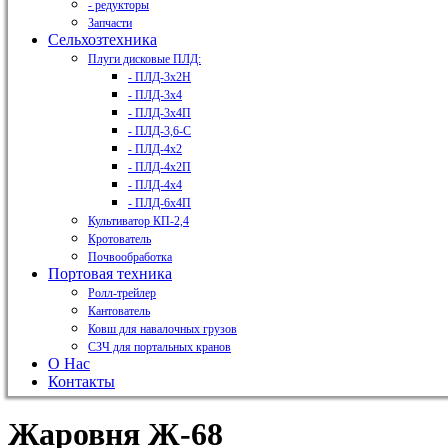
- редукторы
Запчасти
Сельхозтехника
Плуги дисковые ПЛД:
- ПЛД-3х2H
- ПЛД-3х4
- ПЛД-3х4П
- ПЛД-3,6-С
- ПЛД-4х2
- ПЛД-4х2П
- ПЛД-4х4
- ПЛД-6х4П
Культиватор КП-2,4
Кротователь
Почвообработка
Портовая техника
Ролл-трейлер
Кантователь
Ковш для навалочных грузов
СЗЧ для портальных кранов
О Нас
Контакты
Жаровня Ж-68