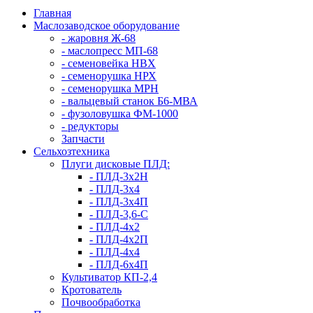
Главная
Маслозаводское оборудование
- жаровня Ж-68
- маслопресс МП-68
- семеновейка НВХ
- семенорушка НРХ
- семенорушка МРН
- вальцевый станок Б6-МВА
- фузоловушка ФМ-1000
- редукторы
Запчасти
Сельхозтехника
Плуги дисковые ПЛД:
- ПЛД-3х2H
- ПЛД-3х4
- ПЛД-3х4П
- ПЛД-3,6-С
- ПЛД-4х2
- ПЛД-4х2П
- ПЛД-4х4
- ПЛД-6х4П
Культиватор КП-2,4
Кротователь
Почвообработка