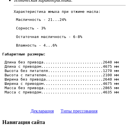
Техническая характеристика:
Характеристика жмыха при отжиме масла:
 Масличность - 21...24%

 Сорность - 3%

 Остаточная масличность - 6-8%

 Влажность - 4...6%
Габаритные размеры:
 Длина без привода..........................2640 мм 
 Длина с приводом...........................4675 мм 
 Высота без питателя........................1270 мм 
 Высота c питателем.........................2100 мм 
 Ширина без привода.........................2640 мм 
 Ширина с приводом..........................4675 мм 
 Масса без привода..........................2865 мм 
 Масса с приводом...........................4635 мм 
Декларация
Типы прессования
Навигация сайта