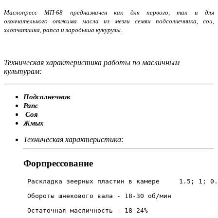
Маслопресс МП-68 предназначен как для первого, так и для
окончательного отжима масла из мезги семян подсолнечника, сои,
хлопчатника, рапса и зародыша кукурузы.
Техническая характеристика работы по масличным
культурам:
Подсолнечник
Рапс
Соя
Жмых
Техническая характеристика:
Форпрессование
 Раскладка зеерных пластин в камере  	1.5; 1; 0.75; 0.45

 Обороты шнекового вала - 18-30 об/мин

 Остаточная масличность - 18-24%
